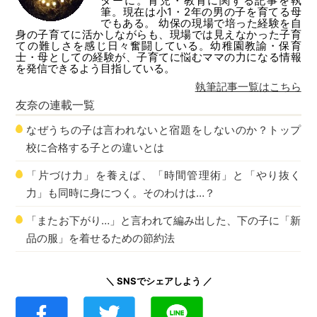
ターに。育児・教育に関する記事を執
筆。現在は小1・2年の男の子を育てる母
でもある。 幼保の現場で培った経験を自
身の子育てに活かしながらも、現場では見えなかった子育
ての難しさを感じ日々奮闘している。幼稚園教諭・保育
士・母としての経験が、子育てに悩むママの力になる情報
を発信できるよう目指している。
執筆記事一覧はこちら
友奈
の連載一覧
なぜうちの子は言われないと宿題をしないのか？トップ
校に合格する子との違いとは
「片づけ力」を養えば、「時間管理術」と「やり抜く
力」も同時に身につく。そのわけは…？
「またお下がり…」と言われて編み出した、下の子に「新
品の服」を着せるための節約法
＼ SNSでシェアしよう ／