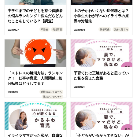
中学生までの子どもを持つ保護者
上の子かわいくない症候群とは？
の悩みランキング！悩んだらどん
小学生のわが子へのイライラの原
なことをしている？【調査】
因や対処法
不登校
発達障害
親子関係
兄弟の育て方
2024.09.27
2024.04.03
「ストレスの解消方法」ランキン
子育てには正解があると思ってい
グ！ 仕事や育児、人間関係…気
た私を変えた言葉
分転換はどうしてる？
2023.09.21
感情のコントロール
2023.12.19
親のメンタルケア
イライラママだった私が、自由な
「子どもがいるからできない」が