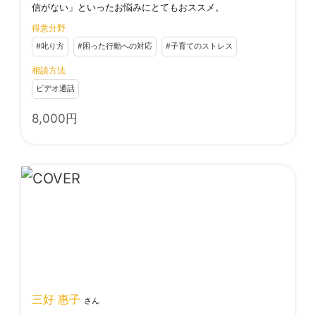
信がない」といったお悩みにとてもおススメ。
得意分野
#叱り方
#困った行動への対応
#子育てのストレス
相談方法
ビデオ通話
8,000
円
三好 惠子
さん