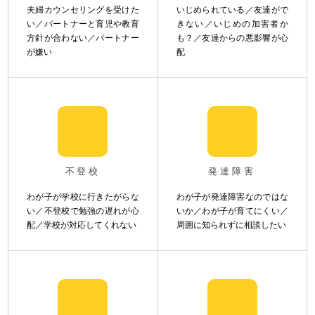
夫婦カウンセリングを受けた
いじめられている／友達がで
い／パートナーと育児や教育
きない／いじめの加害者か
方針が合わない／パートナー
も？／友達からの悪影響が心
が嫌い
配
不登校
発達障害
わが子が学校に行きたがらな
わが子が発達障害なのではな
い／不登校で勉強の遅れが心
いか／わが子が育てにくい／
配／学校が対応してくれない
周囲に知られずに相談したい