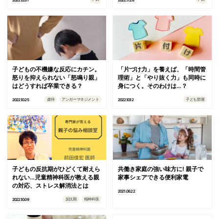
2022.12.01
2022.11.28
子どもの不機嫌な反応にカチン。
「片づけ力」を養えば、「時間管
怒りを抑えられない「怒鳴り親」
理術」と「やり抜く力」も同時に
はどうすれば卒業できる？
身につく。そのわけは…？
虐待
アンガーマネジメント
子ども部屋
2022.10.25
2022.10.12
子どもの反抗期がひどくて耐えら
共働き家庭の強い味方に! 親子で
れない…児童精神科医が教える親
家事シェアできる便利家電
の対応、ストレス解消法とは
2021.06.22
反抗期
精神科医
2022.10.09