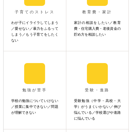
子育てのストレス
教育費・家計
わが子にイライラしてしまう
家計の相談をしたい／教育
／愛せない／暴力をふるって
費・住宅購入費・老後資金の
しまう／もう子育てをしたく
貯め方を相談したい
ない
勉強が苦手
受験・進路
学校の勉強についていけない
受験勉強（中学・高校・大
／授業に集中できない／問題
学）がうまくいかない／伸び
が理解できない
悩んでいる／学校選びや進路
に悩んでいる