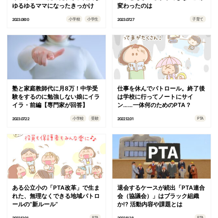
ゆるゆるママになったきっかけ
変わったのは
小学校
小学生
子育て
2023.08.10
2023.07.27
塾と家庭教師代に月8万！中学受
仕事を休んでパトロール。終了後
験をするのに勉強しない娘にイラ
は学校に行ってノートにサイ
イラ・前編【専門家が回答】
ン……一体何のためのPTA？
小学校
受験
PTA
2023.07.22
2022.12.01
ある公立小の「PTA改革」で生ま
退会するケースが続出「PTA連合
れた、無理なくできる地域パトロ
会（協議会）」はブラック組織
ールの“新ルール”
か!? 活動内容や課題とは
PTA
PTA