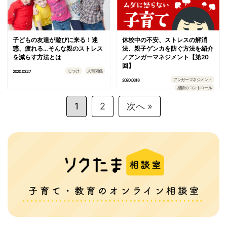
子どもの友達が遊びに来る！迷
休校中の不安、ストレスの解消
惑、疲れる…そんな親のストレス
法、親子ゲンカを防ぐ方法を紹介
を減らす方法とは
／アンガーマネジメント【第20
回】
しつけ
人間関係
2020.03.27
アンガーマネジメント
2020.03.18
感情のコントロール
1
2
次へ »