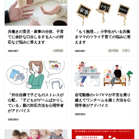
共働きの育児・家事の分担、子育
「もう無理…」小学生がいる共働
てに余計な口出しをする人への対
きママのツライ子育ての悩みに答
応など悩みに答えます
えます
夫婦関係
親子関係
子育て
2020.06.17
2020.06.11
「外出自粛で子どものストレスが
在宅勤務のパパママが不安を乗り
心配」「子どもがゲームばかりし
越えてワンチームを築く方法を心
ている」親の対応方法を心理学者
理学者がアドバイス
がアドバイス
2020.05.12
2020.05.13