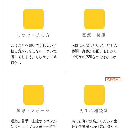
しつけ・接し方
医療・健康
言うことを聞いてくれない／
医師に相談したい／子どもの
接し方がわからない／つい怒
体調・身体が心配／もしかし
鳴ってしまう／もしかして虐
て何かの病気なのではないか
待かも
教師専用
運動・スポーツ
先生の相談室
運動が苦手／上達するコツが
もっと良い授業がしたい／生
知りたい／プロスポーツ選手
徒や保護者への対応に悩んで