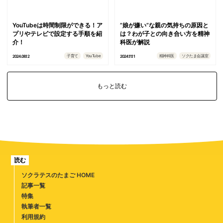
YouTubeは時間制限ができる！ア
”娘が嫌い”な親の気持ちの原因と
プリやテレビで設定する手順を紹
は？わが子との向き合い方を精神
介！
科医が解説
子育て
YouTube
精神科医
ソクたま会議室
2024.08.12
2024.11.11
もっと読む
読む
ソクラテスのたまご HOME
記事一覧
特集
執筆者一覧
利用規約