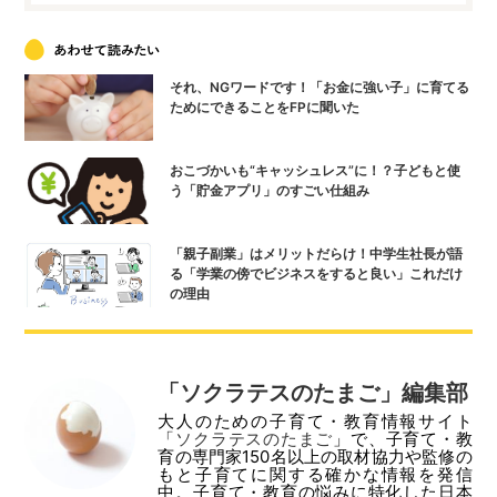
それ、NGワードです！「お金に強い子」に育てる
ためにできることをFPに聞いた
おこづかいも“キャッシュレス”に！？子どもと使
う「貯金アプリ」のすごい仕組み
「親子副業」はメリットだらけ！中学生社長が語
る「学業の傍でビジネスをすると良い」これだけ
の理由
「ソクラテスのたまご」編集部
大人のための子育て・教育情報サイト
「
ソクラテスのたまご
」で、子育て・教
育の専門家150名以上の取材協力や監修の
もと子育てに関する確かな情報を発信
中。子育て・教育の悩みに特化した日本