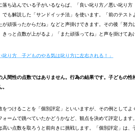
に落ち込んでいる子がいるならば、「良い叱り方／悪い叱り方
」でも解説した「サンドイッチ法」を使います。「前のテストよ
たが頑張ったからだね」などと声掛けできます。その後「努力
、きっと点数が上がるよ」「また頑張ってね」と声を掛けてあ
い叱り方 子どものやる気は叱り方に左右される！」
の人間性の点数ではありません。行為の結果です。子どもの性
ん。
数をつけることを「個別評定」といいますが、その例としてよ
フォームで跳べていたかどうかなど、観点を決めて評定します
は高い点数を取ろうと前向きに挑戦します。「個別評定」は、