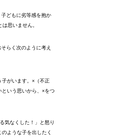
。子どもに劣等感を抱か
とは思いません。
おそらく次のように考え
う子がいます。×（不正
いという思いから、×をつ
やる気なくした！」と怒り
このような子を出したく