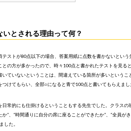
ないとされる理由って何？
頃テストが80点以下の場合、答案用紙に点数を書かないという
ことの方が多かったので、時々100点と書かれたテストを見る
書いていないということは、間違えている箇所が多いというこ
をつけてもらい、全部○になると青で100点と書いてもらえまし
を日常的にも仕掛けるということもする先生でした。クラスの
たか”、“時間通りに自分の席に座ることができたか”、“全員が
いました。