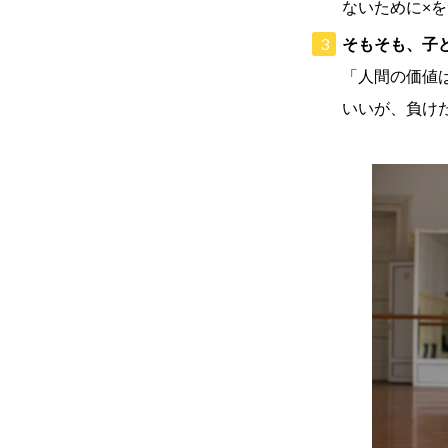
ないために×
そもそも、子
「人間の価値
いいが、負け