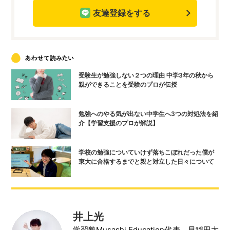
友達登録をする
受験生が勉強しない２つの理由 中学3年の秋から
親ができることを受験のプロが伝授
勉強へのやる気が出ない中学生へ3つの対処法を紹
介【学習支援のプロが解説】
学校の勉強についていけず落ちこぼれだった僕が
東大に合格するまでと親と対立した日々について
井上光
学習塾Musashi Education代表。早稲田大