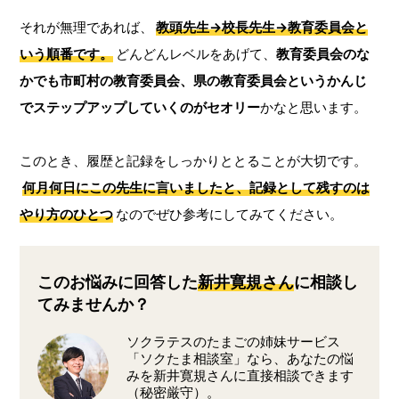
それが無理であれば、
教頭先生→校長先生→教育委員会と
いう順番です。
どんどんレベルをあげて、
教育委員会のな
かでも市町村の教育委員会、県の教育委員会というかんじ
でステップアップしていくのがセオリー
かなと思います。
このとき、履歴と記録をしっかりととることが大切です。
何月何日にこの先生に言いましたと、記録として残すのは
やり方のひとつ
なのでぜひ参考にしてみてください。
このお悩みに回答した
新井寛規さん
に相談し
てみませんか？
ソクラテスのたまごの姉妹サービス
「ソクたま相談室」なら、あなたの悩
みを新井寛規さんに直接相談できます
（秘密厳守）。