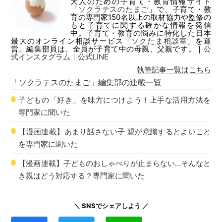
大人のための子育て・教育情報サイト
「
ソクラテスのたまご
」で、子育て・教
育の専門家150名以上の取材協力や監修の
もと子育てに関する確かな情報を発信
中。子育て・教育の悩みに特化した日本
最大のオンライン相談サービス「
ソクたま相談室
」を運
営。編集部員は、全員が子育て中の母親、父親です。｜
公
式インスタグラム
｜
公式LINE
執筆記事一覧はこちら
「ソクラテスのたまご」編集部
の連載一覧
子どもの「好き」を味方につけよう！上手な活用方法を
専門家に聞いた
【漫画連載】あまり話さない子 親が意識するとよいこと
を専門家に聞いた
【漫画連載】子どものおしゃべりが止まらない…そんなと
き親はどう対応する？専門家に聞いた
＼ SNSでシェアしよう ／