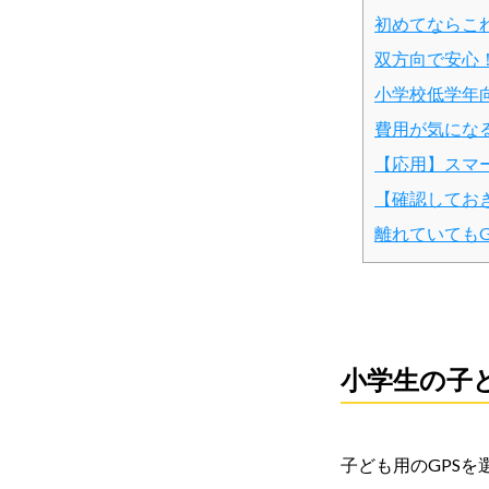
初めてならこ
双方向で安心
小学校低学年向
費用が気になる
【応用】スマ
【確認してお
離れていてもG
小学生の子
子ども用のGPS