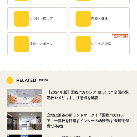
しつけ・接し方
医療・健康
教師専用
運動・スポーツ
先生の相談室
【2024年版】国際バカロレア(IB)とは？全国の認
定校やメリット、注意点を解説
立地は渋谷の新ランドマーク！「国際バカロレ
ア」一貫校を目指すインターの幼稚部は“長時間保
育”が特徴