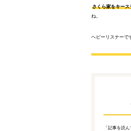
さくら家をキース
ね。
ヘビーリスナーで
「記事を読ん