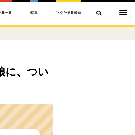
記事一覧
特集
ソクたま相談室
娘に、つい