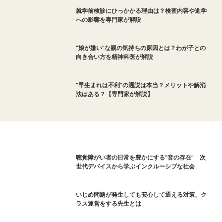
就学前検診にひっかかる理由は？検査内容や進学
への影響を専門家が解説
”娘が嫌い”な親の気持ちの原因とは？わが子との
向き合い方を精神科医が解説
“早生まれは不利”の通説は本当？メリットや解消
法はある？【専門家が解説】
聴覚障がい者の日常を豊かにする“音の存在” 次
世代デバイスから学ぶインクルーシブな社会
いじめ問題が発生しても安心して通える対策、ク
ラス運営をする先生とは