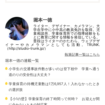
堀本一徳
ライター、デザイナー、カメラマン。大
学在学中に小中高の教員免許を取得。児
童相談所、学童保育所での指導経験をも
とに教育に関する情報を発信している。
普段はライターのかたわら、ウェブデザ
イナーやカメラマンとしても活動。TRUNK.
（http://studio-trunk.jp/）
執筆記事一覧はこちら
堀本一徳
の連載一覧
小学生の交通事故件数が多いのは登下校中 学童へ通う
道のりの安全性は大丈夫？
学童保育の待機児童数は1万6,957人！入れなかったとき
の選択肢
【小1の壁】学童保育の終了時間って何時？ お迎えが間
に合わないときの対応案