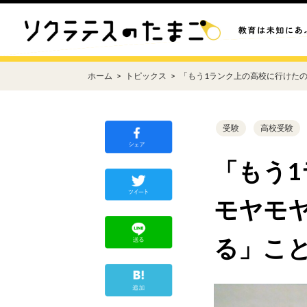
ホーム
トピックス
「もう1ランク上の高校に行けた
受験
高校受験
「もう
モヤモ
る」こ