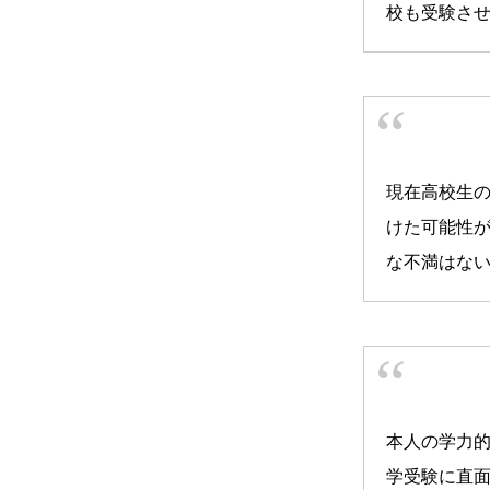
校も受験さ
現在高校生の
けた可能性
な不満はな
本人の学力
学受験に直