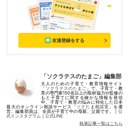
友達登録をする
「ソクラテスのたまご」編集部
大人のための子育て・教育情報サイト
「
ソクラテスのたまご
」で、子育て・教
育の専門家150名以上の取材協力や監修の
もと子育てに関する確かな情報を発信
中。子育て・教育の悩みに特化した日本
最大のオンライン相談サービス「
ソクたま相談室
」を運
営。編集部員は、全員が子育て中の母親、父親です。｜
公
式インスタグラム
｜
公式LINE
執筆記事一覧はこちら