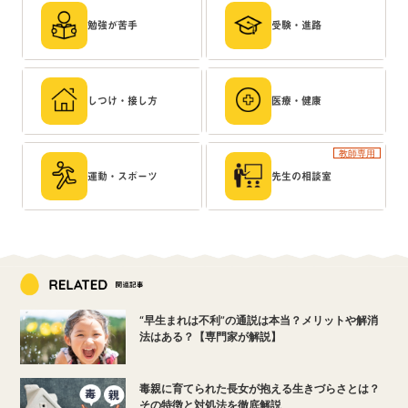
勉強が苦手
受験・進路
しつけ・接し方
医療・健康
教師専用
運動・スポーツ
先生の相談室
“早生まれは不利”の通説は本当？メリットや解消
法はある？【専門家が解説】
毒親に育てられた長女が抱える生きづらさとは？
その特徴と対処法を徹底解説