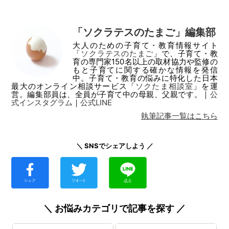
「ソクラテスのたまご」編集部
大人のための子育て・教育情報サイト
「
ソクラテスのたまご
」で、子育て・教
育の専門家150名以上の取材協力や監修の
もと子育てに関する確かな情報を発信
中。子育て・教育の悩みに特化した日本
最大のオンライン相談サービス「
ソクたま相談室
」を運
営。編集部員は、全員が子育て中の母親、父親です。｜
公
式インスタグラム
｜
公式LINE
執筆記事一覧はこちら
＼ SNSでシェアしよう ／
＼ お悩みカテゴリで記事を探す ／