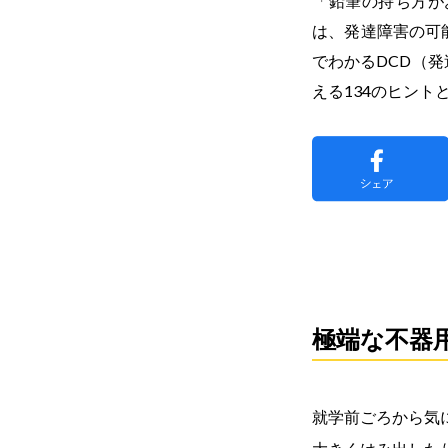
「鉛筆の持ち方が
は、発達障害の可
でわかるDCD（
える134のヒント
極端な不器用
就学前ごろから気