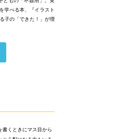
子どもの「不器用」。実
を学べる本、『イラスト
ある子の「できた！」が増
を書くときにマス目から