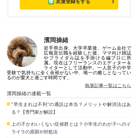
友達登録をする
濱岡操緒
岩手県出身。大学卒業後、ゲーム会社で
広報宣伝職を経験した後、ママ向け雑誌
やブライダル誌を手掛ける編プロに所
属。現在はフリーランスのエディター＆
ライターとして活動中。一人息子の中学
受験で気持ちに全く余裕がない中、唯一の癒しとなってい
るのが愛犬と過ごす時間です。
執筆記事一覧はこちら
濱岡操緒
の連載一覧
“早生まれは不利”の通説は本当？メリットや解消法はあ
る？【専門家が解説】
上の子かわいくない症候群とは？小学生のわが子へのイ
ライラの原因や対処法