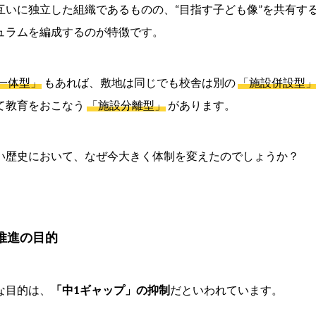
互いに独立した組織であるものの、“目指す子ども像”を共有す
ュラムを編成するのが特徴です。
一体型」
もあれば、敷地は同じでも校舎は別の
「施設併設型
て教育をおこなう
「施設分離型」
があります。
い歴史において、なぜ今大きく体制を変えたのでしょうか？
推進の目的
な目的は、
「中1ギャップ」の抑制
だといわれています。