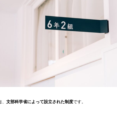
は、
文部科学省によって設立された制度
です。