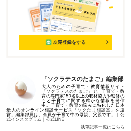
友達登録をする
「ソクラテスのたまご」編集部
大人のための子育て・教育情報サイト
「
ソクラテスのたまご
」で、子育て・教
育の専門家150名以上の取材協力や監修の
もと子育てに関する確かな情報を発信
中。子育て・教育の悩みに特化した日本
最大のオンライン相談サービス「
ソクたま相談室
」を運
営。編集部員は、全員が子育て中の母親、父親です。｜
公
式インスタグラム
｜
公式LINE
執筆記事一覧はこちら