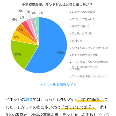
ベネッセ教育情報サイト
ベネッセの
調査
では、もっとも多いのが
「自宅で保管」
で
した。しかしその次に多いのは
「ゴミとして処分」
。約1
9％の家庭が、小学校卒業を機にランドセルを手放している