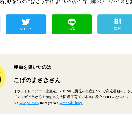
険行動を防ぐにはどうすればいいのか？専門家のアドバイスと
漫画を描いたのは
こげのまさきさん
イラストレーター・漫画家。2019年に男児を出産しSNSで育児漫画をア
『マンガでわかる！赤ちゃん大図鑑 子育てで本当に役立つ100のひみつ』（
X：
@koge_diary
Instagram：
@masaki_koge