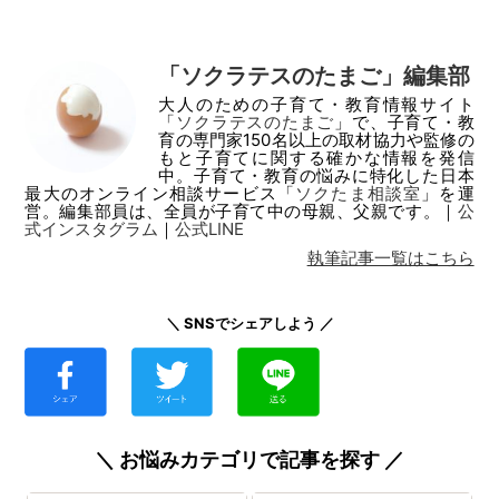
「ソクラテスのたまご」編集部
大人のための子育て・教育情報サイト
「
ソクラテスのたまご
」で、子育て・教
育の専門家150名以上の取材協力や監修の
もと子育てに関する確かな情報を発信
中。子育て・教育の悩みに特化した日本
最大のオンライン相談サービス「
ソクたま相談室
」を運
営。編集部員は、全員が子育て中の母親、父親です。｜
公
式インスタグラム
｜
公式LINE
執筆記事一覧はこちら
＼ SNSでシェアしよう ／
＼ お悩みカテゴリで記事を探す ／