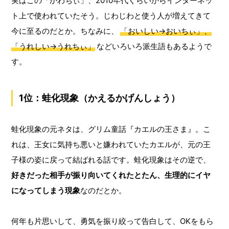
実はこの「かわちぃ」、2010年代くらいからインターネッ
ト上で使われていたそう。じわじわと使う人が増えてきて
今に至るのだとか。ちなみに、
「おいしい→おいちぃ」、
「うれしい→うれちぃ」
などいろいろ派生語もあるようで
す。
1位：蛙化現象（かえるかげんしょう）
蛙化現象の元ネタは、グリム童話『カエルの王さま』。こ
れは、王女に気持ち悪いと嫌われていたカエルが、元の王
子様の姿に戻って結ばれる話です。蛙化現象はその逆で、
好きだった相手が振り向いてくれたとたん、生理的にイヤ
になってしまう現象
なのだとか。
何年も片思いして、勇気を振り絞って告白して、OKをもら