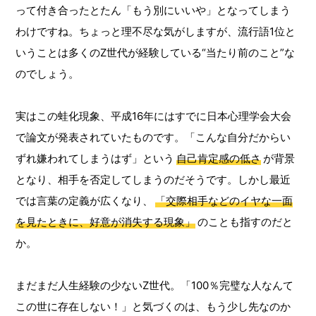
って付き合ったとたん「もう別にいいや」となってしまう
わけですね。ちょっと理不尽な気がしますが、流行語1位と
いうことは多くのZ世代が経験している“当たり前のこと”な
のでしょう。
実はこの蛙化現象、平成16年にはすでに日本心理学会大会
で論文が発表されていたものです。「こんな自分だからい
ずれ嫌われてしまうはず」という
自己肯定感の低さ
が背景
となり、相手を否定してしまうのだそうです。しかし最近
では言葉の定義が広くなり、
「交際相手などのイヤな一面
を見たときに、好意が消失する現象」
のことも指すのだと
か。
まだまだ人生経験の少ないZ世代。「100％完璧な人なんて
この世に存在しない！」と気づくのは、もう少し先なのか