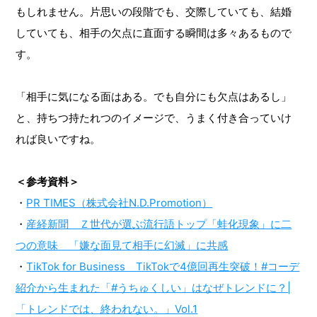
もしれません。片思いの段階でも、交際していても、結婚
していても、相手の欠点に直面する瞬間は多々あるもので
す。
「相手に気になる面はある。でも自分にも欠点はあるし」
と、持ちつ持たれつのイメージで、うまく付き合っていけ
れば良いですね。
＜参考資料＞
・
PR TIMES（株式会社N.D.Promotion）
・
産経新聞 Ｚ世代が選ぶ流行語トップ「蛙化現象」に二
つの意味 「嫌な面見て相手に幻滅」に共感
・
TikTok for Business TikTokで4億回再生突破！#コーデ
紹介から生まれた「#うちゅくしい」はなぜトレンドに？|
「トレンドでは、終われない。」Vol.1