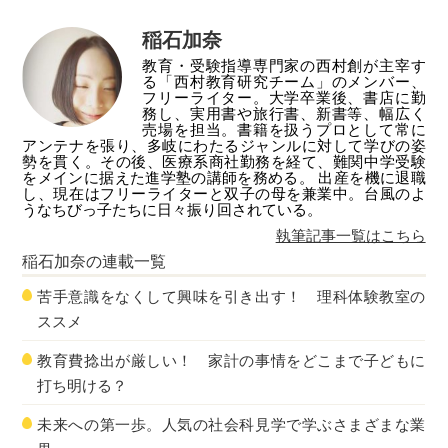
稲石加奈
教育・受験指導専門家の西村創が主宰す
る「西村教育研究チーム」のメンバー、
フリーライター。大学卒業後、書店に勤
務し、実用書や旅行書、新書等、幅広く
売場を担当。書籍を扱うプロとして常に
アンテナを張り、多岐にわたるジャンルに対して学びの姿
勢を貫く。その後、医療系商社勤務を経て、難関中学受験
をメインに据えた進学塾の講師を務める。 出産を機に退職
し、現在はフリーライターと双子の母を兼業中。台風のよ
うなちびっ子たちに日々振り回されている。
執筆記事一覧はこちら
稲石加奈
の連載一覧
苦手意識をなくして興味を引き出す！ 理科体験教室の
ススメ
教育費捻出が厳しい！ 家計の事情をどこまで子どもに
打ち明ける？
未来への第一歩。人気の社会科見学で学ぶさまざまな業