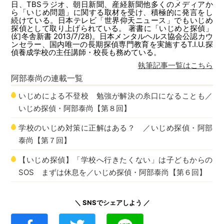
日、TBSラジオ、朝日新聞、産経新聞他多くのメディアか
ら「いじめ問題」に関する取材を受け、積極的に発言をし
続けている。日本テレビ「世界仰天ニュース」でもいじめ
探偵として取り上げられている。 著書に「いじめと探偵」
(幻冬舎新書 2013/7/28)。日本メンタルヘルス協会公認カウ
ンセラー、国内唯一の長期探偵専門教育を実施するT.I.U.探
偵養成学校の主任講師・校長も務めている。
執筆記事一覧はこちら
阿部泰尚
の連載一覧
いじめによる不登校 勉強が解決の糸口になることも／
いじめ探偵・阿部泰尚【第８回】
学校のいじめ対策に正解はある？ ／いじめ探偵・阿部
泰尚【第７回】
【いじめ探偵】「学校へ行きたくない」は子どもからの
SOS まずは休息を／いじめ探偵・阿部泰尚【第６回】
＼ SNSでシェアしよう ／