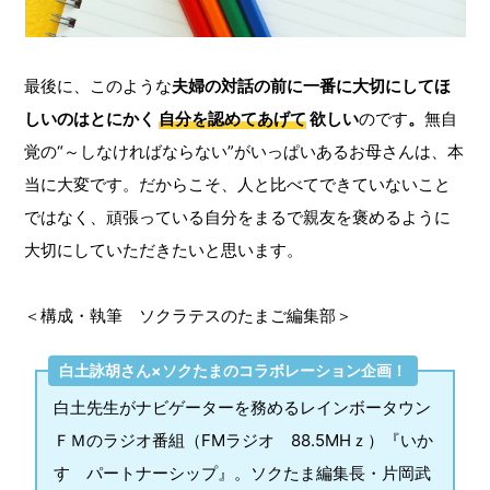
最後に、このような
夫婦の対話の前に一番に大切にしてほ
しいのはとにかく
自分を認めてあげて
欲しい
のです
。
無自
覚の“～しなければならない”がいっぱいあるお母さんは、本
当に大変です。だからこそ、人と比べてできていないこと
ではなく、頑張っている自分をまるで親友を褒めるように
大切にしていただきたいと思います。
＜構成・執筆 ソクラテスのたまご編集部＞
白土詠胡さん×ソクたまのコラボレーション企画！
白土先生がナビゲーターを務めるレインボータウン
ＦＭのラジオ番組（FMラジオ 88.5MHｚ）『いか
す パートナーシップ』。ソクたま編集長・片岡武