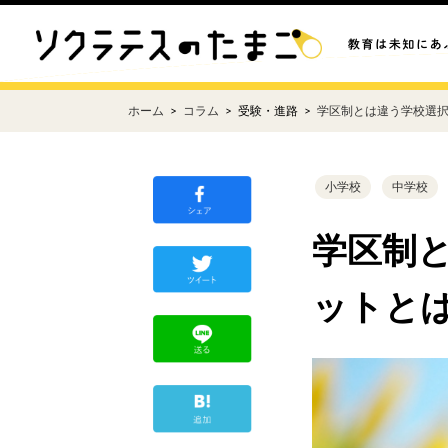
ホーム
コラム
受験・進路
学区制とは違う学校選
小学校
中学校
学区制
ットと