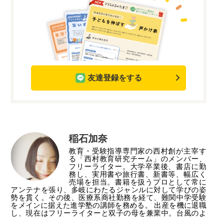
友達登録をする
稲石加奈
教育・受験指導専門家の西村創が主宰す
る「西村教育研究チーム」のメンバー、
フリーライター。大学卒業後、書店に勤
務し、実用書や旅行書、新書等、幅広く
売場を担当。書籍を扱うプロとして常に
アンテナを張り、多岐にわたるジャンルに対して学びの姿
勢を貫く。その後、医療系商社勤務を経て、難関中学受験
をメインに据えた進学塾の講師を務める。 出産を機に退職
し、現在はフリーライターと双子の母を兼業中。台風のよ