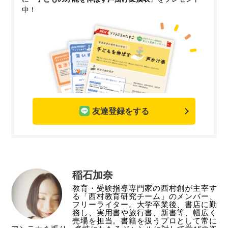
中！
友達登録をする
稲石加奈
教育・受験指導専門家の西村創が主宰す
る「西村教育研究チーム」のメンバー、
フリーライター。大学卒業後、書店に勤
務し、実用書や旅行書、新書等、幅広く
売場を担当。書籍を扱うプロとして常に