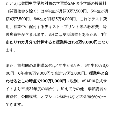
たとえば難関中学受験対象の学習塾SAPIX小学部の授業料
（関西校舎を除く）は4年生が月額3万7,500円、5年生が月
額4万7,500円、6年生が月額5万4,000円。これはテスト費
用、授業中に配付するテキスト・プリント等の教材費、冷
暖房費等が含まれます。8月には夏期講習もあるため、
1年
あたり11カ月分で計算すると授業料は152万9,000円
になり
ます。
また、首都圏の夏期講習代は4年生が8万円、5年生10万3,0
00円、6年生18万9,000円で合計37万2,000円。
授業料と合
わせるとこの時点で190万1,000円
（税別。※SAPIX公式サ
イトより平成31年度の場合）。加えてその他、季節講習や
書籍代、公開模試、オプション講座代などの金額がかかっ
てきます。