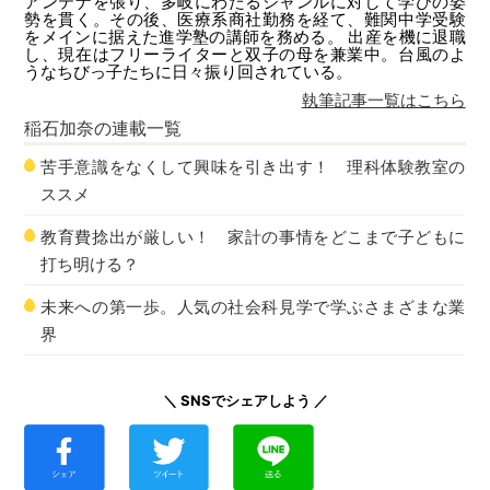
アンテナを張り、多岐にわたるジャンルに対して学びの姿
勢を貫く。その後、医療系商社勤務を経て、難関中学受験
をメインに据えた進学塾の講師を務める。 出産を機に退職
し、現在はフリーライターと双子の母を兼業中。台風のよ
うなちびっ子たちに日々振り回されている。
執筆記事一覧はこちら
稲石加奈
の連載一覧
苦手意識をなくして興味を引き出す！ 理科体験教室の
ススメ
教育費捻出が厳しい！ 家計の事情をどこまで子どもに
打ち明ける？
未来への第一歩。人気の社会科見学で学ぶさまざまな業
界
＼ SNSでシェアしよう ／