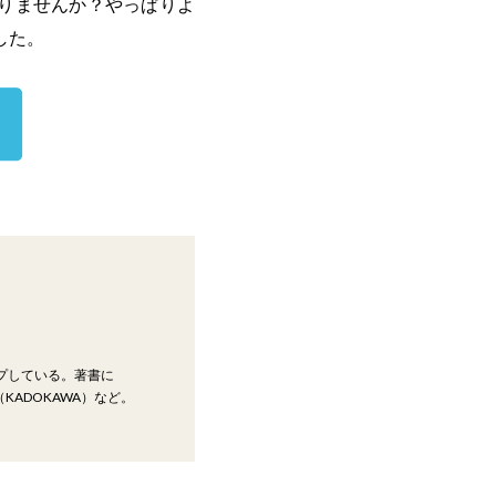
りませんか？やっぱりよ
した。
ップしている。著書に
KADOKAWA）など。