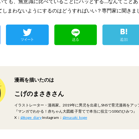
いても、無意識に比べていることにハッとする…なんてことあ
てしまわないようにするのはどうすればいい？専門家に聞きま
漫画を描いたのは
こげのまさきさん
イラストレーター・漫画家。2019年に男児を出産しSNSで育児漫画をア
『マンガでわかる！赤ちゃん大図鑑 子育てで本当に役立つ100のひみつ』（
X：
@koge_diary
Instagram：
@masaki_koge