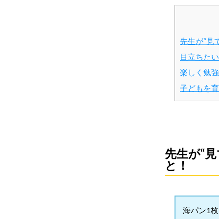
先生が“見
目立ちたい
楽しく勉強
子どもを育
先生が“
と！
海パン1