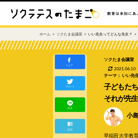
ホーム
ソクたま会議室
いい先生ってどんな先生？
ソクたま会議室
2021.06.10
テーマ： いい先
子どもた
それが先生
小
早稲田大学教育