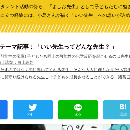
。タレント活動の傍ら、「よしお先生」として子どもたちに勉
壇に立つ経験には、小島さんが描く「いい先生」への思いが込
テーマ記事：「いい先生ってどんな先生？ 」
可能性の宝庫! 子どもたち同士の可能性の化学反応を起こせるのは先生
白土詠胡：白土詠胡
たすのではなく先に導いてくれる先生。そんな大人に僕もなりたい/昆虫
ずに見守り続けられる先生こそ子どもを成長させることができる：諸葛 