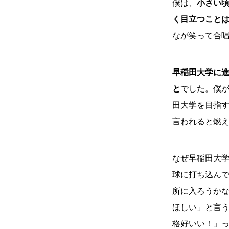
僕は、
小さい
く目立つこと
なが笑って合唱
早稲田大学に
と
でした。僕
田大学を目指
言われると燃
なぜ早稲田大学
球に打ち込ん
所に入ろうか
ほしい」と言
格好いい！」