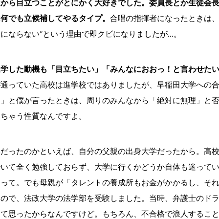
頃から目立つことがとにかく大好きでした。委員長とか生徒会
は何でも立候補してやるタイプ。
合唱の指揮者になったときは、
にならない”という理由で即クビになりましたが…。
進学した動機も「目立ちたい」「みんなにおおっ！と言わせた
が通っていた高校は進学校ではありましたが、早稲田大学への
す」と僕が言ったときは、周りのみんなから「絶対に無理」と
えちゃう性質なんですよ。
だったのかといえば、自分の父親の出身大学だったから。高校
でいて全く勉強しておらず、大学に行くかどうか自体も迷って
なって。でも母親が「タレントの養成所もお金がかかるし、そ
うので、法政大学の法学部を受験しました。当時、弁護士のド
って思ったからなんですけど。もちろん、不合格で浪人するこ