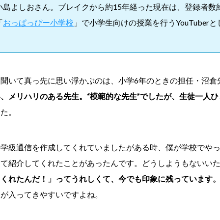
島よしおさん。ブレイクから約15年経った現在は、登録者数約10
「
おっぱっぴー小学校
」で小学生向けの授業を行うYouTuber
聞いて真っ先に思い浮かぶのは、小学6年のときの担任・沼倉
、メリハリのある先生。“模範的な先生”でしたが、生徒一人
した。
の学級通信を作成してくれていましたがある時、僕が学校でや
けて紹介してくれたことがあったんです。どうしようもないい
てくれたんだ！」ってうれしくて、今でも印象に残っています
報が入ってきやすいですよね。