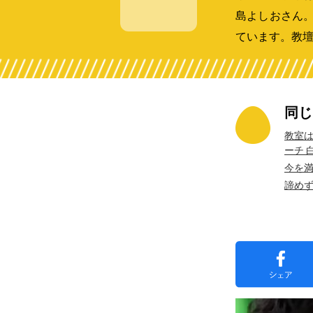
島よしおさん
ています。教
同じ
教室は
ーチ 
今を満
諦め