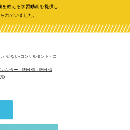
強を教える学習動画を提供し
められていました。
しかいない/コンサルタント・コ
ハンター・牧田 習：牧田 習
正弥