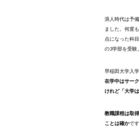
浪人時代は予
ました。何度も
点になった科
の3学部を受
早稲田大学入学
在学中はサー
けれど「大学
教職課程は取
ことは確か
で