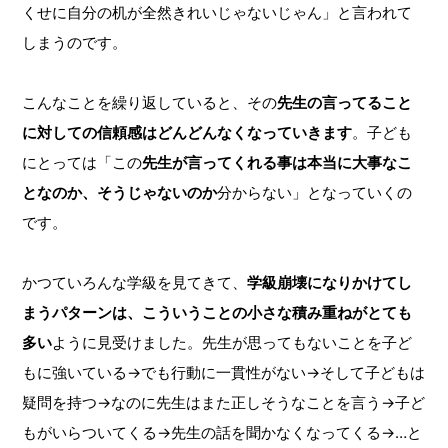
くせに自分の机が全然きれいじゃないじゃん」と言われて
しまうのです。
こんなことを繰り返していると、その
先生の言ってること
に対しての信頼感はどんどんなくなっていきます
。子ども
にとっては「この
先生が言ってくれる事は本当に大事なこ
となのか、そうじゃないのか
分からない」となっていくの
です。
かつていろんな学級を見てきて、
学級崩壊になりかけてし
まうパターンは、こういうことの小さな積み重ねがとても
多い
ように見受けました。先生が思ってもないことを子ど
もに強いている→でも行動に一貫性がない→そして子どもは
疑問を持つ→なのに先生はまた正しそうなことを言う→子ど
もがいらついてくる→先生の話を聞かなくなってくる→…と