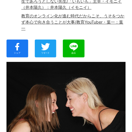
生であろうとしない先生/「いもいも」主宰・イモニイ
（井本陽久）：井本陽久（イモニイ）
教育のオンライン化が進む時代だからこそ、うそをつか
ず本心で向き合うことが大事/教育YouTuber・葉一：葉
一