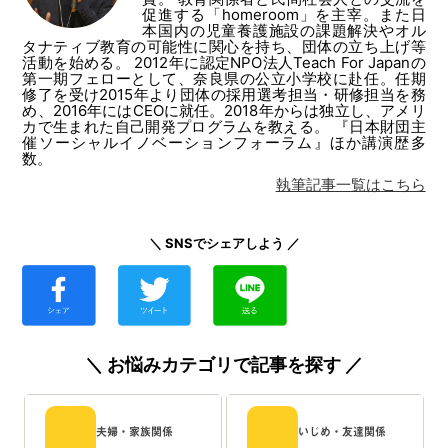
促進する「homeroom」を主宰。また日
本国内の児童養護施設の課題解決やオル
タナティブ教育の可能性に関心を持ち、団体の立ち上げ等
活動を始める。 2012年に認定NPO法人Teach For Japanの
第一期フェローとして、奈良県の公立小学校に赴任。任期
修了を受け2015年より団体の採用選考担当・研修担当を務
め、2016年にはCEOに就任。2018年からは独立し、アメリ
カで生まれた自己開発プログラムを教える。 『日本財団主
催ソーシャルイノベーションフォーラム』ほか講演歴多
数。
執筆記事一覧はこちら
＼ SNSでシェアしよう ／
＼ お悩みカテゴリで記事を探す ／
夫婦・家族関係
いじめ・友達関係