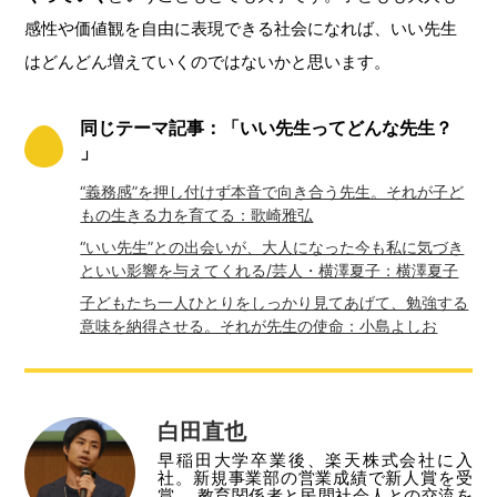
感性や価値観を自由に表現できる社会になれば、いい先生
はどんどん増えていくのではないかと思います。
同じテーマ記事：「いい先生ってどんな先生？
」
“義務感”を押し付けず本音で向き合う先生。それが子ど
もの生きる力を育てる：歌崎雅弘
“いい先生”との出会いが、大人になった今も私に気づき
といい影響を与えてくれる/芸人・横澤夏子：横澤夏子
子どもたち一人ひとりをしっかり見てあげて、勉強する
意味を納得させる。それが先生の使命：小島よしお
白田直也
早稲田大学卒業後、楽天株式会社に入
社。新規事業部の営業成績で新人賞を受
賞。 教育関係者と民間社会人との交流を