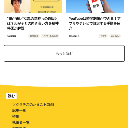
”娘が嫌い”な親の気持ちの原因と
YouTubeは時間制限ができる！ア
は？わが子との向き合い方を精神
プリやテレビで設定する手順を紹
科医が解説
介！
精神科医
ソクたま会議室
子育て
YouTube
2024.11.11
2024.08.12
もっと読む
読む
ソクラテスのたまご HOME
記事一覧
特集
執筆者一覧