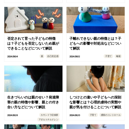
否定されて育った子どもの特徴
子離れできない親の特徴とは？子
は？子どもを否定しないため親が
どもへの影響や対処法などについ
できることなどについて解説
て解説
親
自己肯定感
子育て
毒親
2024.09.04
2024.09.02
生きづらいのは親のせい？発達障
しつけとの違いや子どもへの深刻
害の親の特徴や影響、親との付き
な影響とは？心理的虐待の実態や
合い方などについて解説
親が気を付けることについて解説
カサンドラ症候群
子育て
感情のコントロール
2024.08.28
2024.08.20
アダルトチルドレン