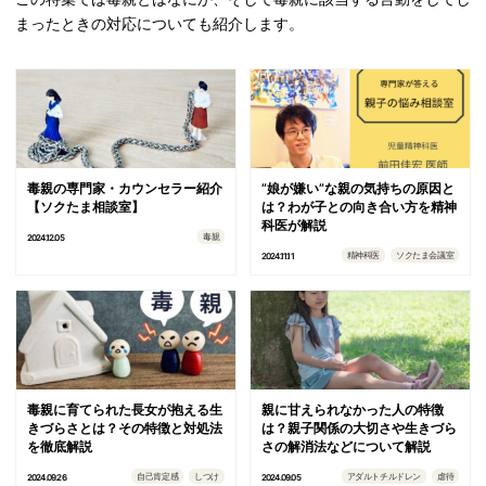
まったときの対応についても紹介します。
毒親の専門家・カウンセラー紹介
”娘が嫌い”な親の気持ちの原因と
【ソクたま相談室】
は？わが子との向き合い方を精神
科医が解説
毒親
2024.12.05
精神科医
ソクたま会議室
2024.11.11
毒親に育てられた長女が抱える生
親に甘えられなかった人の特徴
きづらさとは？その特徴と対処法
は？親子関係の大切さや生きづら
を徹底解説
さの解消法などについて解説
自己肯定感
しつけ
アダルトチルドレン
虐待
2024.09.26
2024.09.05