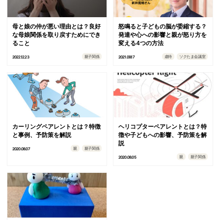
母と娘の仲が悪い理由とは？良好
怒鳴ると子どもの脳が委縮する？
な母娘関係を取り戻すためにでき
発達や心への影響と親が怒り方を
ること
変える4つの方法
親子関係
虐待
ソクたま会議室
2022.12.23
2021.09.17
カーリングペアレントとは？特徴
ヘリコプターペアレントとは？特
と事例、予防策を解説
徴や子どもへの影響、予防策を解
説
親
親子関係
2020.08.07
親
親子関係
2020.08.05