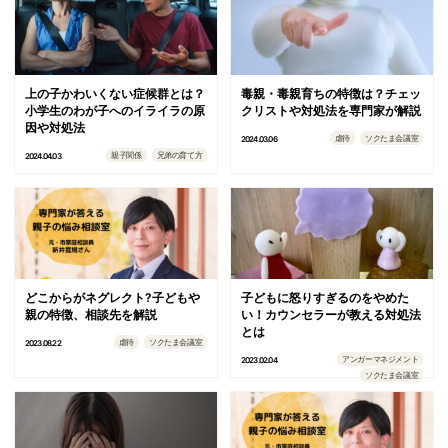
上の子かわいくない症候群とは？
毒親・毒親育ちの特徴は？チェッ
小学生のわが子へのイライラの原
クリストや対処法を専門家が解説
因や対処法
虐待
ソクたま会議室
2024.03.06
親子関係
兄弟の育て方
2024.04.03
どこからがネグレクト?子どもや
子どもに怒りすぎるのをやめた
親の特徴、相談先を解説
い！カウンセラーが教える対処法
とは
虐待
ソクたま会議室
2023.08.22
アンガーマネジメント
2023.02.04
ソクたま会議室