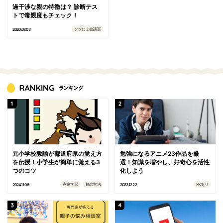
過干渉な親の特徴は？ 診断テス
トで毒親度もチェック！
ソクたま会議室
2020.08.03
元小学校教諭が都道府県の覚え方
勉強になるアニメ23作品を厳
を伝授！小学生が簡単に覚える3
選！知識を増やし、好奇心を活性
つのコツ
化しよう
家庭学習
勉強方法
PRあり
2024.11.08
2023.12.22