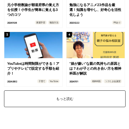
元小学校教諭が都道府県の覚え方
勉強になるアニメ23作品を厳
を伝授！小学生が簡単に覚える3
選！知識を増やし、好奇心を活性
つのコツ
化しよう
家庭学習
勉強方法
PRあり
2024.11.08
2023.12.22
YouTubeは時間制限ができる！ア
”娘が嫌い”な親の気持ちの原因と
プリやテレビで設定する手順を紹
は？わが子との向き合い方を精神
介！
科医が解説
子育て
YouTube
精神科医
ソクたま会議室
2024.08.12
2024.11.11
もっと読む