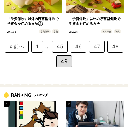
「学資保険」以外の貯蓄型保険で
「学資保険」以外の貯蓄型保険で
学資金を貯める方法②
学資金を貯める方法
学資保険
学費
学資保険
学費
2017.12.15
2017.12.15
…
« 前へ
1
45
46
47
48
49