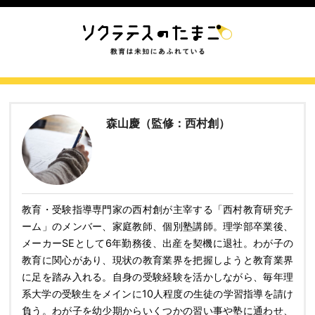
森山慶（監修：西村創）
教育・受験指導専門家の西村創が主宰する「西村教育研究チ
ーム」のメンバー、家庭教師、個別塾講師。理学部卒業後、
メーカーSEとして6年勤務後、出産を契機に退社。わが子の
教育に関心があり、現状の教育業界を把握しようと教育業界
に足を踏み入れる。自身の受験経験を活かしながら、毎年理
系大学の受験生をメインに10人程度の生徒の学習指導を請け
負う。わが子を幼少期からいくつかの習い事や塾に通わせ、