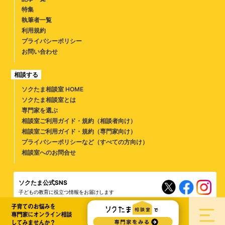
特集
執筆者一覧
利用規約
プライバシーポリシー
お問い合わせ
相談する
ソクたま相談室 HOME
ソクたま相談室とは
専門家を選ぶ
相談室ご利用ガイド・規約（相談者向け）
相談室ご利用ガイド・規約（専門家向け）
プライバシーポリシーなど（すべての方向け）
相談室へのお問合せ
ソクたま公式SNS
子どもの教育に役立つ情報をお届けします
子育てのお悩みを
ソクラテスのたまごとは
専門家募集
スタッフ募集
広告募集について
運営会社
専門家にオンライン相談
してみませんか？
Copyright© SUI Co.,Ltd. All right reserved.