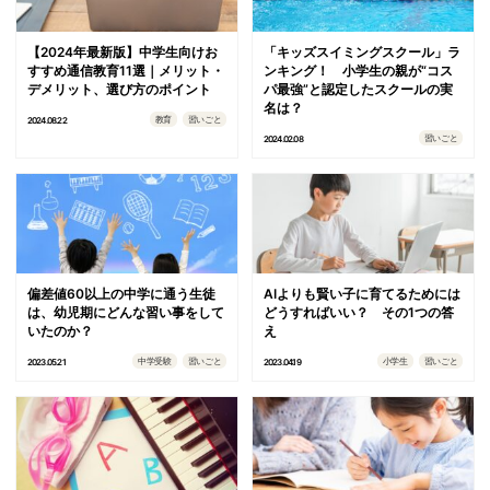
【2024年最新版】中学生向けお
「キッズスイミングスクール」ラ
すすめ通信教育11選｜メリット・
ンキング！ 小学生の親が“コス
デメリット、選び方のポイント
パ最強”と認定したスクールの実
名は？
教育
習いごと
2024.08.22
習いごと
2024.02.08
偏差値60以上の中学に通う生徒
AIよりも賢い子に育てるためには
は、幼児期にどんな習い事をして
どうすればいい？ その1つの答
いたのか？
え
中学受験
習いごと
小学生
習いごと
2023.05.21
2023.04.19