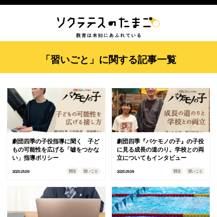
「習いごと」に関する記事一覧
劇団四季の子役指導に聞く 子ど
劇団四季『バケモノの子』の子役
もの可能性を広げる「嘘をつかな
に見る成長の道のり。学校との両
い」指導ポリシー
立についてもインタビュー
部活
習いごと
部活
習いごと
2025.01.09
2025.01.09