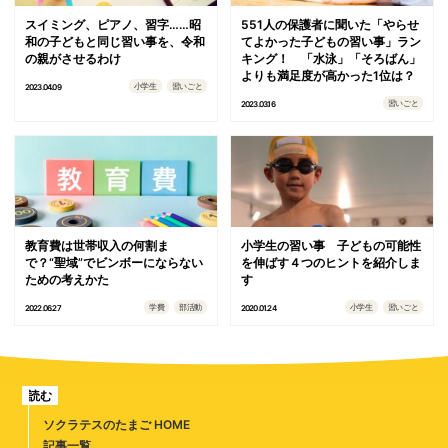
スイミング、ピアノ、習字……昭
551人の保護者に聞いた「やらせ
和の子どもと同じ習い事を、令和
てよかった子どもの習い事」ラン
の親がさせるわけ
キング！ 「水泳」「そろばん」
よりも満足度が高かった1位は？
小学生
習いごと
2023.04.09
習いごと
2023.03.16
教育費は世帯収入の何割ま
小学生の習い事 子どもの可能性
で？“聖域”でビンボーにならない
を伸ばす４つのヒントを紹介しま
ための考えかた
す
学費
部活動
小学生
習いごと
2022.06.27
2020.01.24
読む
ソクラテスのたまご HOME
記事一覧