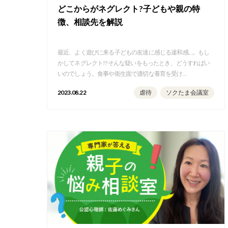
どこからがネグレクト?子どもや親の特
徴、相談先を解説
最近、よく遊びに来る子どもの友達に感じる違和感…。もし
かしてネグレクト!? そんな疑いをもったとき、どうすればい
いのでしょう。食事や衛生面で適切な養育を受け…
2023.08.22
虐待
ソクたま会議室