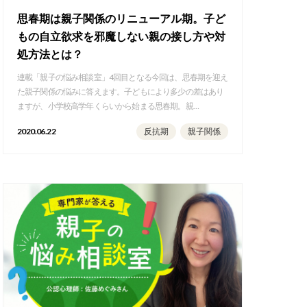
思春期は親子関係のリニューアル期。子ど
もの自立欲求を邪魔しない親の接し方や対
処方法とは？
連載「親子の悩み相談室」4回目となる今回は、思春期を迎え
た親子関係の悩みに答えます。子どもにより多少の差はあり
ますが、小学校高学年くらいから始まる思春期。親…
2020.06.22
反抗期
親子関係