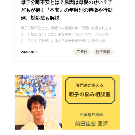
母子分離不安とは？原因は母親のせい？子
どもが抱く『不安』の年齢別の特徴や行動
例、対処法も解説
母子分離不安とは、母親（＝愛着対象、母親に限定されませ
ん）と離れることに対し不安を感じることです。どんな時
に、どうして不安になるの？母子分離不安になるのは母…
2024.04.11
不登校
親子関係