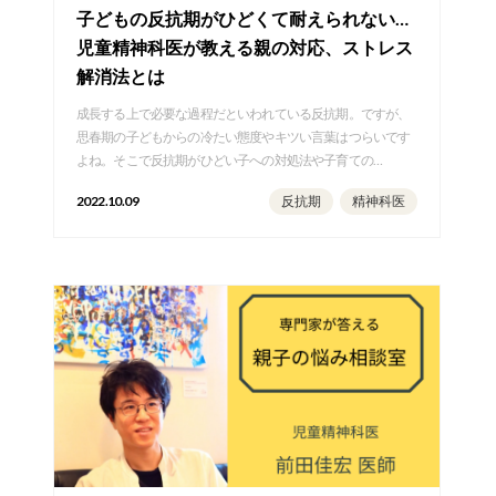
子どもの反抗期がひどくて耐えられない…
児童精神科医が教える親の対応、ストレス
解消法とは
成長する上で必要な過程だといわれている反抗期。ですが、
思春期の子どもからの冷たい態度やキツい言葉はつらいです
よね。そこで反抗期がひどい子への対処法や子育ての…
2022.10.09
反抗期
精神科医