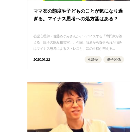
ママ友の態度や子どものことが気になり過
ぎる。マイナス思考への処方箋はある？
公認心理師・佐藤めぐみさんがアドバイスする「専門家が答
える 親子の悩み相談室」。今回、読者から寄せられた悩み
はマイナス思考によるストレスと、親の性格が与える…
2020.04.22
相談室
親子関係