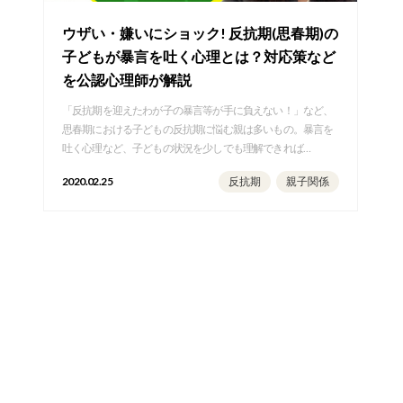
ウザい・嫌いにショック! 反抗期(思春期)の
子どもが暴言を吐く心理とは？対応策など
を公認心理師が解説
「反抗期を迎えたわが子の暴言等が手に負えない！」など、
思春期における子どもの反抗期に悩む親は多いもの。暴言を
吐く心理など、子どもの状況を少しでも理解できれば…
2020.02.25
反抗期
親子関係