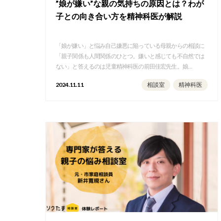
”娘が嫌い”な親の気持ちの原因とは？わが
子との向き合い方を精神科医が解説
「娘が嫌い」と悩み自己嫌悪に陥っている母親からの相談に
「親子関係も人間関係のひとつ。嫌いと感じても不自然では
ない」と答えるのは児童精神科医の前田佳宏先生。娘…
2024.11.11
相談室
精神科医