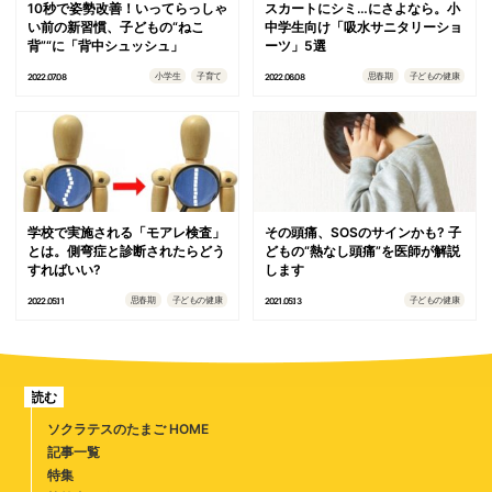
10秒で姿勢改善！いってらっしゃ
スカートにシミ…にさよなら。小
い前の新習慣、子どもの“ねこ
中学生向け「吸水サニタリーショ
背”“に「背中シュッシュ」
ーツ」5選
小学生
子育て
思春期
子どもの健康
2022.07.08
2022.06.08
学校で実施される「モアレ検査」
その頭痛、SOSのサインかも? 子
とは。側弯症と診断されたらどう
どもの“熱なし頭痛”を医師が解説
すればいい?
します
思春期
子どもの健康
子どもの健康
2022.05.11
2021.05.13
読む
ソクラテスのたまご HOME
記事一覧
特集