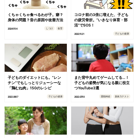
くちゃくちゃ食べるわが子。癖？
コロナ前の3倍に増えた、子ども
身体の問題？音の原因や改善方法
の疲労骨折。“いきなり体育・部
活”でSOS！
しつけ
食育
2024.11.14
子どもの健康
2022.11.21
子どものダイエットにも。“レン
また背中丸めてゲームしてる…！
チン”でもしっとりジューシーな
子どもの姿勢が気になる親に役立
「鶏むね肉」150のレシピ
つYouTube3選
子どもの健康
運動神経
新体力テスト
2022.08.17
2022.07.10