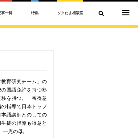
記事一覧
特集
ソクたま相談室
村教育研究チーム」の
校の国語免許を持つ塾
経験を持つ。一番得意
語の指導で日本トップ
日本語講師とのしての
国生徒の指導も得意と
。一児の母。