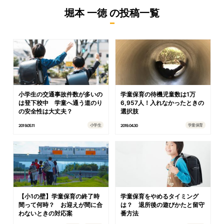
堀本 一徳
の投稿一覧
小学生の交通事故件数が多いの
学童保育の待機児童数は1万
は登下校中 学童へ通う道のり
6,957人！入れなかったときの
の安全性は大丈夫？
選択肢
小学生
学童保育
2019.05.11
2019.04.30
【小1の壁】学童保育の終了時
学童保育をやめるタイミング
間って何時？ お迎えが間に合
は？ 退所後の遊びかたと留守
わないときの対応案
番方法