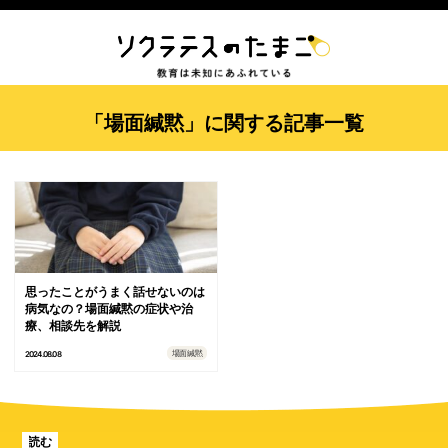
「場面緘黙」に関する記事一覧
思ったことがうまく話せないのは
病気なの？場面緘黙の症状や治
療、相談先を解説
場面緘黙
2024.08.08
読む